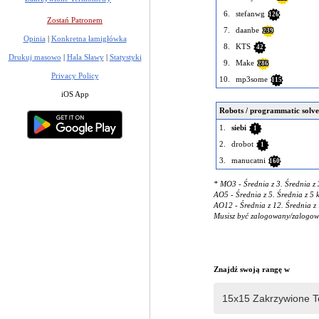
6.
stefanwg
126
Zostań Patronem
7.
daanbe
239
Opinia
|
Konkretna łamigłówka
8.
KTS
42
Drukuj masowo
|
Hala Sławy
|
Statystyki
9.
Make
286
Privacy Policy
10.
mp3some
115
iOS App
Robots / programmatic solve
1.
siebi
1
2.
drobot
1
3.
manucatni
160
* MO3 - Średnia z 3. Średnia z 
AO5 - Średnia z 5. Średnia z 5 
AO12 - Średnia z 12. Średnia z 
Musisz być zalogowany/zalogowa
Znajdź swoją rangę w