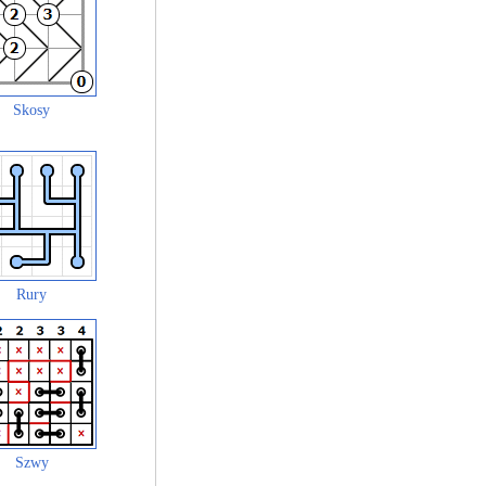
Skosy
Rury
Szwy