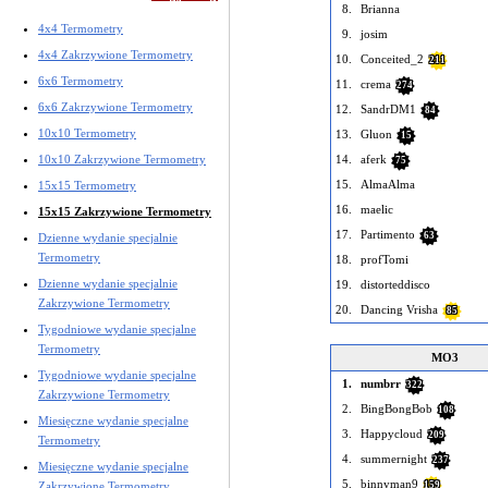
8.
Brianna
4x4 Termometry
9.
josim
4x4 Zakrzywione Termometry
10.
Conceited_2
211
6x6 Termometry
11.
crema
274
6x6 Zakrzywione Termometry
12.
SandrDM1
84
10x10 Termometry
13.
Gluon
15
10x10 Zakrzywione Termometry
14.
aferk
75
15.
AlmaAlma
15x15 Termometry
16.
maelic
15x15 Zakrzywione Termometry
17.
Partimento
63
Dzienne wydanie specjalnie
Termometry
18.
profTomi
Dzienne wydanie specjalnie
19.
distorteddisco
Zakrzywione Termometry
20.
Dancing Vrisha
85
Tygodniowe wydanie specjalne
Termometry
MO3
Tygodniowe wydanie specjalne
1.
numbrr
322
Zakrzywione Termometry
2.
BingBongBob
108
Miesięczne wydanie specjalne
3.
Happycloud
209
Termometry
4.
summernight
237
Miesięczne wydanie specjalne
5.
binnyman9
Zakrzywione Termometry
159