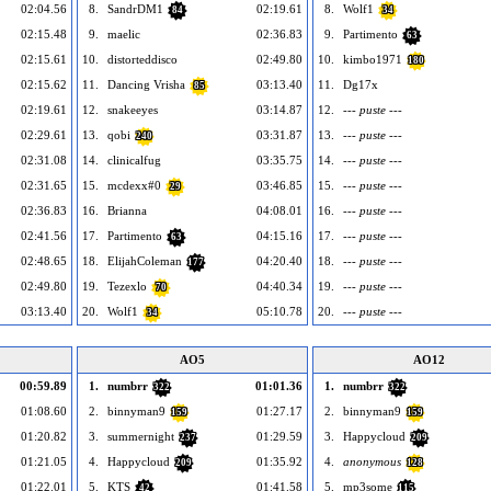
02:04.56
8.
SandrDM1
02:19.61
8.
Wolf1
84
34
02:15.48
9.
maelic
02:36.83
9.
Partimento
63
02:15.61
10.
distorteddisco
02:49.80
10.
kimbo1971
180
02:15.62
11.
Dancing Vrisha
03:13.40
11.
Dg17x
85
02:19.61
12.
snakeeyes
03:14.87
12.
--- puste ---
02:29.61
13.
qobi
03:31.87
13.
--- puste ---
240
02:31.08
14.
clinicalfug
03:35.75
14.
--- puste ---
02:31.65
15.
mcdexx#0
03:46.85
15.
--- puste ---
29
02:36.83
16.
Brianna
04:08.01
16.
--- puste ---
02:41.56
17.
Partimento
04:15.16
17.
--- puste ---
63
02:48.65
18.
ElijahColeman
04:20.40
18.
--- puste ---
177
02:49.80
19.
Tezexlo
04:40.34
19.
--- puste ---
70
03:13.40
20.
Wolf1
05:10.78
20.
--- puste ---
34
AO5
AO12
00:59.89
1.
numbrr
01:01.36
1.
numbrr
322
322
01:08.60
2.
binnyman9
01:27.17
2.
binnyman9
159
159
01:20.82
3.
summernight
01:29.59
3.
Happycloud
237
209
01:21.05
4.
Happycloud
01:35.92
4.
anonymous
209
128
01:22.01
5.
KTS
01:41.58
5.
mp3some
42
115