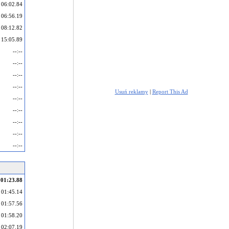
06:02.84
06:56.19
08:12.82
15:05.89
--:--
--:--
--:--
--:--
Usuń reklamy
|
Report This Ad
--:--
--:--
--:--
--:--
--:--
01:23.88
01:45.14
01:57.56
01:58.20
02:07.19