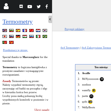
Termometry
Przypnij reklamy
4x4 Termometry
|
4x4 Zakrzywione Termo
Przetłumacz tę stronę.
Special thanks to
Marcozeglarz
for the
translation
Termometry
to logiczna łamigłówka z
Ten miesiąc
prostymi zasadami i wymagającymi
1.
Availle
rozwiązaniami.
2.
MrNyooooom
30
Zasady
Termometrów są proste:
3.
zzzdzzz
Należy wypełnić termometry rtęcią,
zaczynając od bańki na początku i idąc
4.
wamfly
21
w kierunku końca bez przerw.
Liczby poza siatką pokazują liczbę
5.
juette
21
wypełnionych komórek w poziomie i w
6.
qobi
240
pionie.
7.
WellyBoots
Ukryj zasady