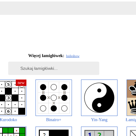
Więcej łamigłówek:
hide
show
Kurodoko
Binairo+
Yin-Yang
Łamig