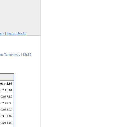
amy
|
Report This Ad
one Termometry
|
15x15
01:45.08
02:15.61
02:37.87
02:42.30
02:55.30
03:31.87
05:14.02