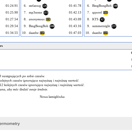
01:24.91
6.
stefanwg
01:41.78
6.
BingBongBob
126
108
01:25.90
7.
mp3some
01:42.13
7.
qqwref
115
266
01:27.54
8.
anonymous
01:43.09
8.
KTS
128
42
01:29.54
9.
BingBongBob
01:43.16
9.
summernight
108
237
01:34.55
10.
daanbe
01:47.03
10.
daanbe
239
239
rs
3 następujących po sobie czasów.
kolejnych czasów ignorująca najwyższą i najniższą wartość.
12 kolejnych czasów ignorująca najwyższą i najniższą wartość.
na, aby móc śledzić swoje średnie.
Nowa łamigłówka