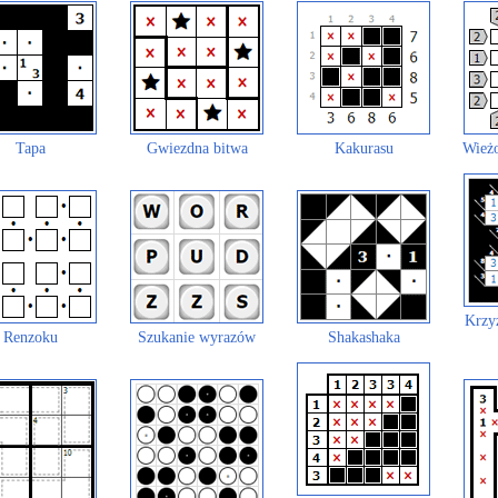
Tapa
Gwiezdna bitwa
Kakurasu
Wieżo
Krzy
Renzoku
Szukanie wyrazów
Shakashaka