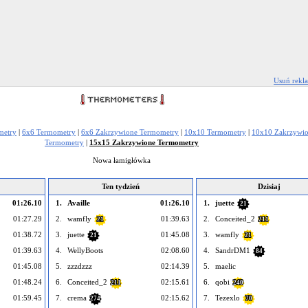
Usuń rekl
metry
|
6x6 Termometry
|
6x6 Zakrzywione Termometry
|
10x10 Termometry
|
10x10 Zakrzywi
Termometry
|
15x15 Zakrzywione Termometry
Nowa łamigłówka
Ten tydzień
Dzisiaj
01:26.10
1.
Availle
01:26.10
1.
juette
21
01:27.29
2.
wamfly
01:39.63
2.
Conceited_2
21
211
01:38.72
3.
juette
01:45.08
3.
wamfly
21
21
01:39.63
4.
WellyBoots
02:08.60
4.
SandrDM1
84
01:45.08
5.
zzzdzzz
02:14.39
5.
maelic
01:48.24
6.
Conceited_2
02:15.61
6.
qobi
211
240
01:59.45
7.
crema
02:15.62
7.
Tezexlo
274
70