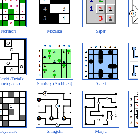
Norinori
Mozaika
Saper
ktyki (Działki
ymetryczne)
Namioty (Architekt)
Statki
Heyawake
Shingoki
Masyu