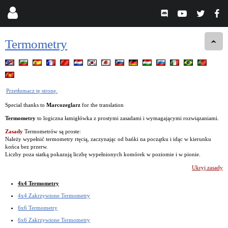
Termometry
Przetłumacz tę stronę.
Special thanks to
Marcozeglarz
for the translation
Termometry
to logiczna łamigłówka z prostymi zasadami i wymagającymi rozwiązaniami.
Zasady
Termometrów są proste:
Należy wypełnić termometry rtęcią, zaczynając od bańki na początku i idąc w kierunku
końca bez przerw.
Liczby poza siatką pokazują liczbę wypełnionych komórek w poziomie i w pionie.
Ukryj zasady
4x4 Termometry
4x4 Zakrzywione Termometry
6x6 Termometry
6x6 Zakrzywione Termometry