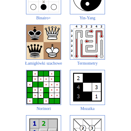
Binairo+
Yin-Yang
Łamigłówki szachowe
Termometry
Norinori
Mozaika